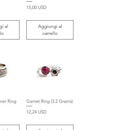
Prezzo
15,00 USD
i al
Aggiungi al
lo
carrello
ner Ring
Garnet Ring (3.2 Grams)
Prezzo
12,24 USD