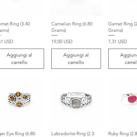
rnet Ring (3.40
Carnelian Ring (6.80
Garnet Ring (
ams)
Grams)
Grams)
ezzo
Prezzo
Prezzo
61 USD
19,00 USD
7,31 USD
Aggiungi al
Aggiungi al
Aggiung
carrello
carrello
carrel
ger Eye Ring (6.80
Labradorite Ring (2.3
Ruby Ring (2.