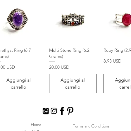
ethyst Ring (6.7
Multi Stone Ring (6.2
Ruby Ring (2.
ams)
Grams)
Prezzo
8,93 USD
ezzo
Prezzo
,00 USD
20,00 USD
Aggiungi al
Aggiungi al
Aggiung
carrello
carrello
carrel
Home
Terms and Conditions