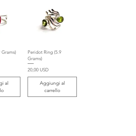
9 Grams)
Peridot Ring (5.9
Grams)
Prezzo
20,00 USD
i al
Aggiungi al
lo
carrello