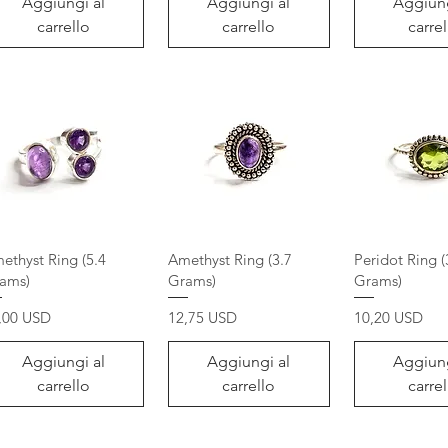
Aggiungi al
Aggiungi al
Aggiung
carrello
carrello
carrel
ethyst Ring (5.4
Amethyst Ring (3.7
Peridot Ring (
ams)
Grams)
Grams)
ezzo
Prezzo
Prezzo
,00 USD
12,75 USD
10,20 USD
Aggiungi al
Aggiungi al
Aggiung
carrello
carrello
carrel