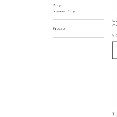
Rings
Spinner Rings
Ga
Gr
Prezzo
Pr
9,
3 USD
90 USD
Ti