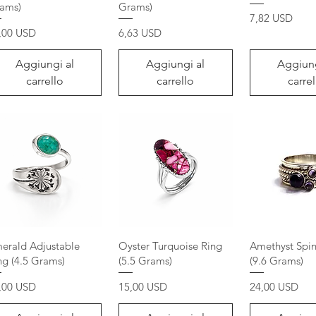
ams)
Grams)
Prezzo
7,82 USD
ezzo
Prezzo
,00 USD
6,63 USD
Aggiungi al
Aggiungi al
Aggiung
carrello
carrello
carrel
erald Adjustable
Oyster Turquoise Ring
Amethyst Spin
ng (4.5 Grams)
(5.5 Grams)
(9.6 Grams)
ezzo
Prezzo
Prezzo
,00 USD
15,00 USD
24,00 USD