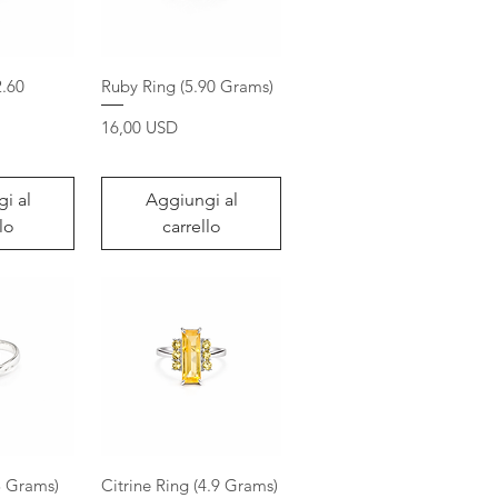
2.60
Ruby Ring (5.90 Grams)
Prezzo
16,00 USD
i al
Aggiungi al
lo
carrello
8 Grams)
Citrine Ring (4.9 Grams)